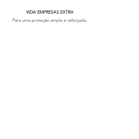
VIDA EMPRESAS EXTRA
Para uma proteção ampla e reforçada.
Doenças graves
Capital para Cirurgias
Solicite a sua simulação aqui
lojafidelidademontijo@svpmseguros.pt
Tlm/Whatsapp:
926 962 666
* Chamada para a
rede móvel nacional
Praça da República,
53 2870-235
Montijo
©2021 por SVPM.